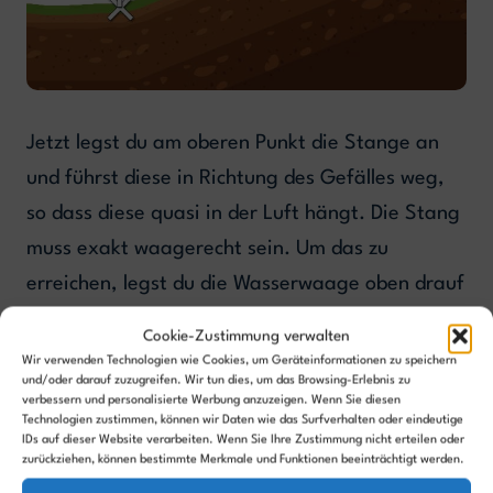
Jetzt legst du am oberen Punkt die Stange an
und führst diese in Richtung des Gefälles weg,
so dass diese quasi in der Luft hängt. Die Stang
muss exakt waagerecht sein. Um das zu
erreichen, legst du die Wasserwaage oben drauf
und tarierst die Stange so lange aus, bis die
Cookie-Zustimmung verwalten
Wasserwaage anzeigt, dass sie waagerecht ist.
Wir verwenden Technologien wie Cookies, um Geräteinformationen zu speichern
und/oder darauf zuzugreifen. Wir tun dies, um das Browsing-Erlebnis zu
verbessern und personalisierte Werbung anzuzeigen. Wenn Sie diesen
Technologien zustimmen, können wir Daten wie das Surfverhalten oder eindeutige
Dort wo unter der Stange dann der tiefe Punkt
IDs auf dieser Website verarbeiten. Wenn Sie Ihre Zustimmung nicht erteilen oder
ist, lässt du Maßband von der Stange aus zum
zurückziehen, können bestimmte Merkmale und Funktionen beeinträchtigt werden.