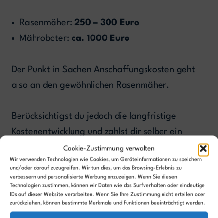
Rasenmäher:
250 – 300 Euro
Mähroboter:
ca. 1000 Euro
Der Punkt in Sachen Anschaffungskosten geht
also an den gewöhnlichen Rasenmäher.
Berücksichtigst du jedoch die langfristige
Kostenentwicklung und zahlst dir selber ein
Gehalt für deine Rasenmäh-Bemühungen aus,
Cookie-Zustimmung verwalten
Wir verwenden Technologien wie Cookies, um Geräteinformationen zu speichern
amortisiert sich ein Mähroboter nach einiger
und/oder darauf zuzugreifen. Wir tun dies, um das Browsing-Erlebnis zu
Zeit. Genaueres kannst du im Artikel
Was kostet
verbessern und personalisierte Werbung anzuzeigen. Wenn Sie diesen
Technologien zustimmen, können wir Daten wie das Surfverhalten oder eindeutige
ein Mähroboter
nachlesen.
IDs auf dieser Website verarbeiten. Wenn Sie Ihre Zustimmung nicht erteilen oder
zurückziehen, können bestimmte Merkmale und Funktionen beeinträchtigt werden.