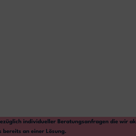
züglich individueller Beratungsanfragen die wir ak
s bereits an einer Lösung.