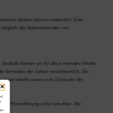
setzen bleiben hiervon unberührt. Eine
ng möglich. Bei Bekanntwerden von
. Deshalb können wir für diese fremden Inhalte
er Betreiber der Seiten verantwortlich. Die
widrige Inhalte waren zum Zeitpunkt der
auf
g
er Rechtsverletzung nicht zumutbar. Bei
der