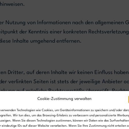
 hinweisen.
er Nutzung von Informationen nach den allgemeinen Ge
eitpunkt der Kenntnis einer konkreten Rechtsverletzu
diese Inhalte umgehend entfernen.
n Dritter, auf deren Inhalte wir keinen Einfluss haben
r verlinkten Seiten ist stets der jeweilige Anbieter od
inkung auf mögliche Rechtsverstöße überprüft. Rechts
Cookie-Zustimmung verwalten
 verwenden Technologien wie Cookies, um Geräteinformationen zu speichern und/oder dar
ugreifen. Wir tun dies, um das Browsing-Erlebnis zu verbessern und personalisierte Werbun
kten Seiten ist jedoch ohne konkrete Anhaltspunkte ein
uzeigen. Wenn Sie diesen Technologien zustimmen, können wir Daten wie das Surfverhalten
r eindeutige IDs auf dieser Website verarbeiten. Wenn Sie Ihre Zustimmung nicht erteilen o
ir derartige Links umgehend entfernen.