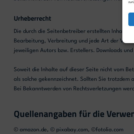
zur
Urheberrecht
Die durch die Seitenbetreiber erstellten Inhalte
Bearbeitung, Verbreitung und jede Art der Verw
jeweiligen Autors bzw. Erstellers. Downloads und
Soweit die Inhalte auf dieser Seite nicht vom Be
als solche gekennzeichnet. Sollten Sie trotzdem
Bei Bekanntwerden von Rechtsverletzungen werd
Quellenangaben für die Verwen
© amazon.de, © pixabay.com, ©fotolia.com