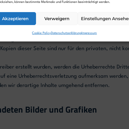
ückziehen, können bestimmte Merkmale und Funktionen beeinträchtigt werden.
Akzeptieren
Verweigern
Einstellungen Ansehe
 und Werke auf diesen Seiten unterliegen dem deutschen
Cookie Policy
Datenschutzerklärung
Impressum
ertung außerhalb der Grenzen des Urheberrechtes bedü
 Kopien dieser Seite sind nur für den privaten, nicht 
treiber erstellt wurden, werden die Urheberrechte Dritt
 auf eine Urheberrechtsverletzung aufmerksam werden,
en wir derartige Inhalte umgehend entfernen.
deten Bilder und Grafiken