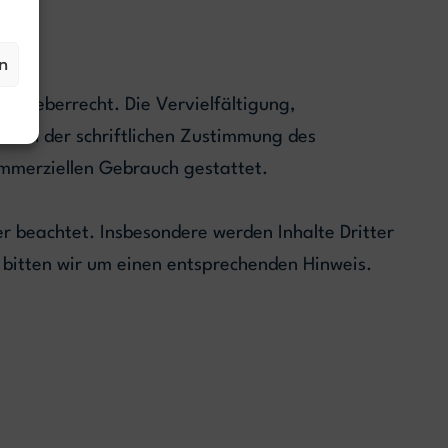
n
 Urheberrecht. Die Vervielfältigung,
rfen der schriftlichen Zustimmung des
kommerziellen Gebrauch gestattet.
er beachtet. Insbesondere werden Inhalte Dritter
 bitten wir um einen entsprechenden Hinweis.