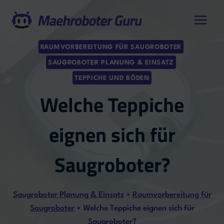
Zum
Inhalt
springen
RAUMVORBEREITUNG FÜR SAUGROBOTER
SAUGROBOTER PLANUNG & EINSATZ
TEPPICHE UND BÖDEN
Welche Teppiche
eignen sich für
Saugroboter?
Saugroboter Planung & Einsatz
•
Raumvorbereitung für
Saugroboter
•
Welche Teppiche eignen sich für
Saugroboter?