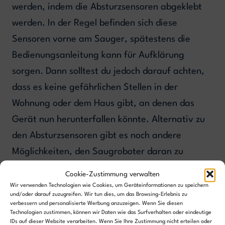
werden, indem die Absturzsensoren abgeklebt
werden. In der Regel befinden sich diese
Sensoren vorne am Sauger, spätestens die
Bedienungsanleitung kann für Aufklärung
sorgen. Dann solltest du jedoch darauf achten,
dass es keine gefährlichen Stellen in der
Wohnung oder dem Haus gibt, an denen das
Gerät nun herunterfallen könnte. Alternativ zu
den Absturzsensoren gibt es noch andere
Möglichkeiten, den Saugroboter daran zu
hindern, die Treppe herunter zu fallen, wie du
in
Cookie-Zustimmung verwalten
diesem Artikel erfährst
.
Wir verwenden Technologien wie Cookies, um Geräteinformationen zu speichern
und/oder darauf zuzugreifen. Wir tun dies, um das Browsing-Erlebnis zu
verbessern und personalisierte Werbung anzuzeigen. Wenn Sie diesen
Technologien zustimmen, können wir Daten wie das Surfverhalten oder eindeutige
IDs auf dieser Website verarbeiten. Wenn Sie Ihre Zustimmung nicht erteilen oder