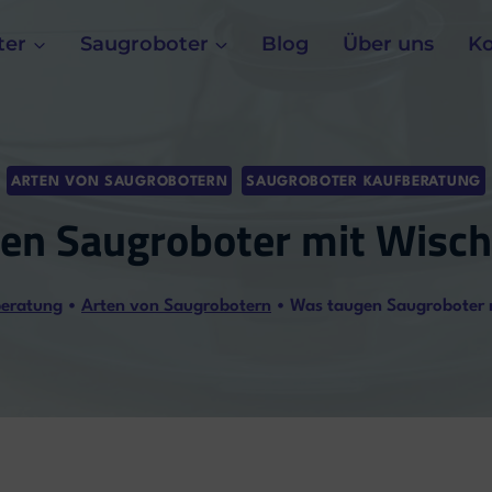
ter
Saugroboter
Blog
Über uns
Ko
ARTEN VON SAUGROBOTERN
SAUGROBOTER KAUFBERATUNG
en Saugroboter mit Wisch
beratung
•
Arten von Saugrobotern
•
Was taugen Saugroboter 