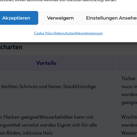
ückziehen, können bestimmte Merkmale und Funktionen beeinträchtigt werden.
t Du die Behälter jedoch neu befüllen beziehungsweise
ist allerdings nicht für alle Böden geeignet: Laminat
Akzeptieren
Verweigern
Einstellungen Ansehe
uchtigkeit lieber ausgelassen werden.
Cookie Policy
Datenschutzerklärung
Impressum
scharten
Vorteile
Tücher
 leichten Schmutz und feinen StaubGünstige
muss i
werden
geeign
r Flecken geeignetWasserbehälter kann mit
Wischt
ngsmittel versetzt werden Eignet sich für alle
werden
on Böden, inklusive Holz
Wasser