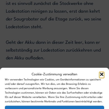
ist es sinnvoll zunächst die Stockwerke ohne
Ladestation reinigen zu lassen, erst dann kehrt
der Saugroboter auf die Etage zurück, wo seine
Ladestation steht.
Geht der Akku dann in dieser Zeit leer, kann er
selbstständig zur Ladestation zurückkehren und
den Akku aufladen.
6. Individuelle Einstellung der Saugkraft
Cookie-Zustimmung verwalten
pro Etage bzw. Raum
Wir verwenden Technologien wie Cookies, um Geräteinformationen zu speichern
und/oder darauf zuzugreifen. Wir tun dies, um das Browsing-Erlebnis zu
verbessern und personalisierte Werbung anzuzeigen. Wenn Sie diesen
Unterschiedliche Etagen können auch sehr
Technologien zustimmen, können wir Daten wie das Surfverhalten oder eindeutige
IDs auf dieser Website verarbeiten. Wenn Sie Ihre Zustimmung nicht erteilen oder
verschiedene Verschmutzungsgrade aufweisen.
zurückziehen, können bestimmte Merkmale und Funktionen beeinträchtigt werden.
Aber auch die Bodentypen sind oftmals sehr