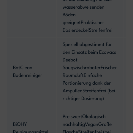
wasserabweisenden
Böden
geeignetPraktischer
DosierdeckelStreifenfrei
Speziell abgestimmt für
den Einsatz beim Ecovacs
T
Deebot
p
BotClean
SaugwischroboterFrischer
(
Bodenreiniger
RaumduftEinfache
k
Portionierung dank der
v
AmpullenStreifenfrei (bei
P
richtiger Dosierung)
G
PreiswertÖkologisch
s
BiOHY
nachhaltigVeganGroße
a
Reinigungsmittel
FlascheStreifenfrei (bei