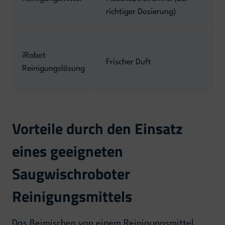
e
richtiger Dosierung)
M
T
iRobot
H
Frischer Duft
Reinigungslösung
S
e
Vorteile durch den Einsatz
eines geeigneten
Saugwischroboter
Reinigungsmittels
Das Beimischen von einem Reinigungsmittel,