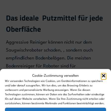
Das ideale Putzmittel für jede
Oberfläche
Aggressive Reiniger können nicht nur dem
Saugwischroboter schaden, , sondern auch
empfindlichen Bodenbelägen. Die meisten
Bodenreiniger für Roboter sind für
unterschiedliche Hartböden geeignet. Wenn du
Cookie-Zustimmung verwalten
einen besonderen Bodenbelag hast, dann gibt
Wir verwenden Technologien wie Cookies, um Geräteinformationen zu speichern
und/oder darauf zuzugreifen. Wir tun dies, um das Browsing-Erlebnis zu
es auch einige passende Produkte:
verbessern und personalisierte Werbung anzuzeigen. Wenn Sie diesen
Technologien zustimmen, können wir Daten wie das Surfverhalten oder eindeutige
IDs auf dieser Website verarbeiten. Wenn Sie Ihre Zustimmung nicht erteilen oder
Parkett & Laminat nur mit Mittel speziell
zurückziehen, können bestimmte Merkmale und Funktionen beeinträchtigt werden.