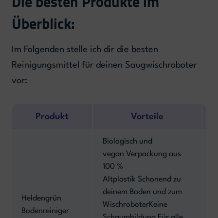
Die besten Produkte im
Überblick:
Im Folgenden stelle ich dir die besten
Reinigungsmittel für deinen Saugwischroboter
vor:
Produkt
Vorteile
Biologisch und
vegan Verpackung aus
100 %
Altplastik Schonend zu
deinem Boden und zum
N
Heldengrün
WischroboterKeine
g
Bodenreiniger
Schaumbildung Für alle
G