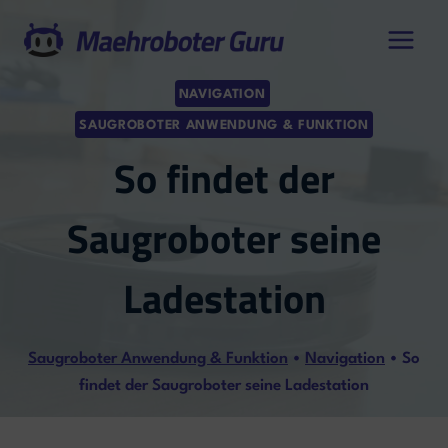
Zum
Inhalt
springen
NAVIGATION
SAUGROBOTER ANWENDUNG & FUNKTION
So findet der
Saugroboter seine
Ladestation
Saugroboter Anwendung & Funktion
•
Navigation
•
So
findet der Saugroboter seine Ladestation