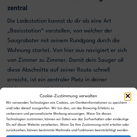
zentral
Die Ladestation kannst du dir als eine Art
„Basisstation“ vorstellen, von welcher der
Saugroboter mit seinem Rundgang durch die
Wohnung startet. Von hier aus navigiert er sich
von Zimmer zu Zimmer. Damit dein Sauger all
diese Abschnitte auf seiner Route schnell
erreicht, ist ein zentraler Platz in deiner
Wohnung von Wichtigkeit.
Cookie-Zustimmung verwalten
Wir verwenden Technologien wie Cookies, um Geräteinformationen zu speichern
und/oder darauf zuzugreifen. Wir tun dies, um das Browsing-Erlebnis zu
Auch braucht dein Saugroboter, beim Vorgang
verbessern und personalisierte Werbung anzuzeigen. Wenn Sie diesen
des Andockens an die Ladestation, viel Platz.
Technologien zustimmen, können wir Daten wie das Surfverhalten oder eindeutige
IDs auf dieser Website verarbeiten. Wenn Sie Ihre Zustimmung nicht erteilen oder
Hindernisse in unmittelbarer Nähe der
zurückziehen, können bestimmte Merkmale und Funktionen beeinträchtigt werden.