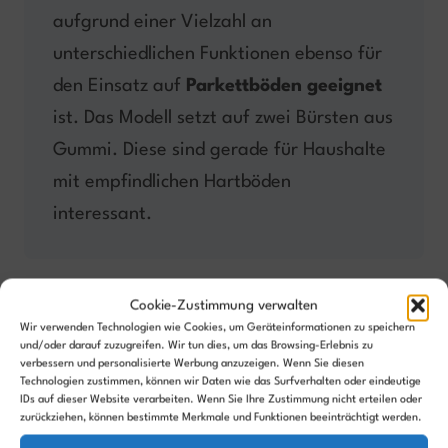
aufgrund einer Vielzahl an
unterschiedlichen Funktionen ebenso für
den Einsatz auf
Parkettböden geeignet
ist. Das Modell setzt auf zwei Bürsten aus
Gummi. Diese sind gerade für Haushalte
mit empfindlichen Hartböden
interessant.
Cookie-Zustimmung verwalten
Wir verwenden Technologien wie Cookies, um Geräteinformationen zu speichern
Durch den Einsatz der Gummibürsten werden die
und/oder darauf zuzugreifen. Wir tun dies, um das Browsing-Erlebnis zu
verbessern und personalisierte Werbung anzuzeigen. Wenn Sie diesen
Böden besonders schonend, aber trotzdem
Technologien zustimmen, können wir Daten wie das Surfverhalten oder eindeutige
gründlich gereinigt. Darüber hinaus können sich
IDs auf dieser Website verarbeiten. Wenn Sie Ihre Zustimmung nicht erteilen oder
zurückziehen, können bestimmte Merkmale und Funktionen beeinträchtigt werden.
in den Gummibürsten keine kleinen