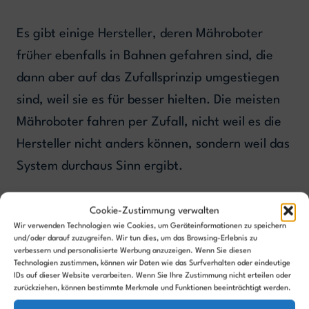
Es gibt einige Hersteller, deren Mähroboter
früher ebenfalls in Bahnen gefahren sind, die
dann aber auf das Zufallsprinzip umgestiegen
sind, weil sie es für besser hielten. Die meisten
Mähroboter fahren per Zufall, nicht weil es die
Hersteller nicht anders können, sondern weil das
System durchaus Sinn ergibt.
Die selbe Stelle aus unterschiedlichen
Cookie-Zustimmung verwalten
Richtungen zu mähen ist nicht schlecht
Wir verwenden Technologien wie Cookies, um Geräteinformationen zu speichern
und/oder darauf zuzugreifen. Wir tun dies, um das Browsing-Erlebnis zu
verbessern und personalisierte Werbung anzuzeigen. Wenn Sie diesen
Technologien zustimmen, können wir Daten wie das Surfverhalten oder eindeutige
IDs auf dieser Website verarbeiten. Wenn Sie Ihre Zustimmung nicht erteilen oder
zurückziehen, können bestimmte Merkmale und Funktionen beeinträchtigt werden.
Beim zufälligen Mähen mäht der