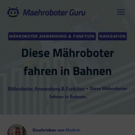
Zum
Inhalt
springen
MÄHROBOTER ANWENDUNG & FUNKTION
NAVIGATION
Diese Mähroboter
fahren in Bahnen
Mähroboter Anwendung & Funktion
•
Diese Mähroboter
fahren in Bahnen
Geschrieben von
Madmin