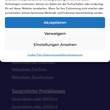
Mähroboter die bei Regen mähen
Technologien zustimmen, können wir Daten wie das Surfverhalten oder eindeutige
IDs auf dieser Website verarbeiten. Wenn Sie Ihre Zustimmung nicht erteilen oder
Mähroboter für Fallobst und Äste
zurückziehen, können bestimmte Merkmale und Funktionen beeinträchtigt werden.
Mähroboter für enge Passagen
Akzeptieren
Saugroboter Themen
Verweigern
Saugroboter Top Picks
Einstellungen Ansehen
Saugroboter Einzelreviews
Cookie Policy
Datenschutzerklärung
Impressum
Mähroboter Themen
Mähroboter Top Picks
Mähroboter Einzelreviews
Saugroboter Preisklassen
Saugroboter unter 400 Euro
Saugroboter unter 200 Euro