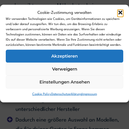
und an gibt es sogar Mähroboter bei
Cookie-Zustimmung verwalten
Discountern, wie z. B. der kürzlich bei
ALDI
Wir verwenden Technologien wie Cookies, um Geräteinformationen zu speichern
erschienen FERREX Mähroboter
, bei denen es
und/oder darauf zuzugreifen. Wir tun dies, um das Browsing-Erlebnis zu
verbessern und personalisierte Werbung anzuzeigen. Wenn Sie diesen
sich aber immer um Einsteigermodelle der
Technologien zustimmen, können wir Daten wie das Surfverhalten oder eindeutige
IDs auf dieser Website verarbeiten. Wenn Sie Ihre Zustimmung nicht erteilen oder
niedrigen Preisklasse handelt.
zurückziehen, können bestimmte Merkmale und Funktionen beeinträchtigt werden.
Akzeptieren
Der Online-Kauf eines Mähroboters bietet
Verweigern
allerdings einige Vorteile
Einstellungen Ansehen
Vorteile des Online-Kaufs
Cookie Policy
Datenschutzerklärung
Impressum
Meist eine größere Auswahl mit Modellen
unterschiedlicher Hersteller
Dadurch eine größere Auswahl an Modellen,