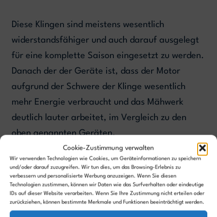
Diese Klingen sind meistens wesentlich
widerstandsfähiger und auch darauf ausgelegt
für eine komplette Saison eingesetzt zu werden.
Danach der der Geräte ist, dass der Motor
aufgrund der Schwere der Klinge wesentlich
mehr Energie verbraucht und das Mähwerk
deutlich lauter arbeitet, im Vergleich zu den
oben genannten Geräten.
Cookie-Zustimmung verwalten
Wir verwenden Technologien wie Cookies, um Geräteinformationen zu speichern
Welches Gerät mit welchem Mähwerks bzw.
und/oder darauf zuzugreifen. Wir tun dies, um das Browsing-Erlebnis zu
verbessern und personalisierte Werbung anzuzeigen. Wenn Sie diesen
welcher Klinge arbeitet,
findest du in diesem
Technologien zustimmen, können wir Daten wie das Surfverhalten oder eindeutige
Artikel
.
IDs auf dieser Website verarbeiten. Wenn Sie Ihre Zustimmung nicht erteilen oder
zurückziehen, können bestimmte Merkmale und Funktionen beeinträchtigt werden.