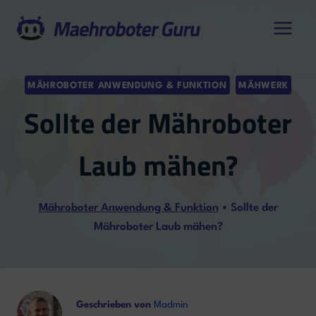
Zum
Inhalt
springen
MÄHROBOTER ANWENDUNG & FUNKTION
MÄHWERK
Sollte der Mähroboter
Laub mähen?
Mähroboter Anwendung & Funktion
•
Sollte der
Mähroboter Laub mähen?
Geschrieben von
Madmin