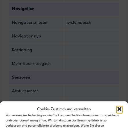
Navigation
Navigationsmuster
systematisch
Navigationstyp
Kartierung
Multi-Raum-tauglich
Sensoren
Absturzsensor
Entfernungssensor
Keine
Cookie-Zustimmung verwalten
Entfernungssensoren
Wir verwenden Technologien wie Cookies, um Geräteinformationen zu speichern
und/oder darauf zuzugreifen. Wir tun dies, um das Browsing-Erlebnis zu
Objekterkennung
verbessern und personalisierte Werbung anzuzeigen. Wenn Sie diesen