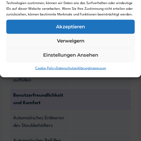
Technologien zustimmen, können wir Daten wie das Surfverhalten oder eindeutige
IDs auf dieser Website verarbeiten. Wenn Sie Ihre Zustimmung nicht erteilen oder
Reinigungsstation
zurückziehen, können bestimmte Merkmale und Funktionen beeinträchtigt werden.
Akzeptieren
Absaugstation
-
Verweigern
Frischwasser Station
-
Einstellungen Ansehen
Abwasser Station
-
Cookie Policy
Datenschutzerklärung
Impressum
Roboter Wassertank
auffüllen
Benutzerfreundlichkeit
und Komfort
Automatisches Entleeren
des Staubbehälters
Automatisches Befüllen