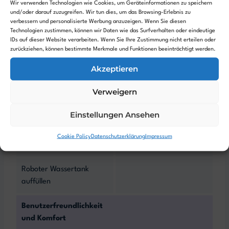
Wir verwenden Technologien wie Cookies, um Geräteinformationen zu speichern
Entfernungssensor
Keine
und/oder darauf zuzugreifen. Wir tun dies, um das Browsing-Erlebnis zu
verbessern und personalisierte Werbung anzuzeigen. Wenn Sie diesen
Entfernungssensoren
Technologien zustimmen, können wir Daten wie das Surfverhalten oder eindeutige
IDs auf dieser Website verarbeiten. Wenn Sie Ihre Zustimmung nicht erteilen oder
Objekterkennung
zurückziehen, können bestimmte Merkmale und Funktionen beeinträchtigt werden.
Akzeptieren
Reinigungsstation
Verweigern
Absaugstation
-
Einstellungen Ansehen
Frischwasser Station
-
Cookie Policy
Datenschutzerklärung
Impressum
Abwasser Station
-
Roboter Wassertank
auffüllen
Benutzerfreundlichkeit
und Komfort