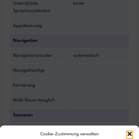
Unterstützte
keine
Sprachassistenten
Appsteuerung
Navigation
Navigationsmuster
systematisch
Navigationstyp
Kartierung
Multi-Raum-tauglich
Sensoren
Absturzsensor
Cookie-Zustimmung verwalten