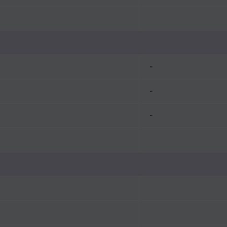
-
-
-