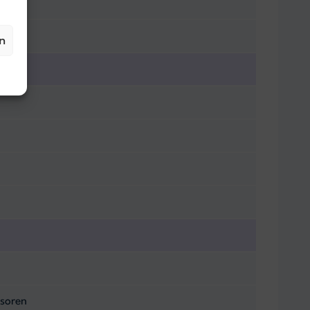
n
nsoren