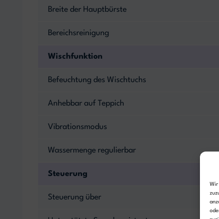
Breite der Hauptbürste
Bereichsreinigung
Wischfunktion
Befeuchtung des Wischtuchs
Anhebbar auf Teppich
Vibrationsmodus
Wassermenge regulierbar
Steuerung
Wir
zuz
Steuerung über
anz
ode