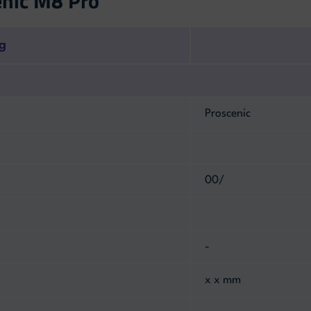
enic M8 Pro
g
Proscenic
00/
-
x x mm