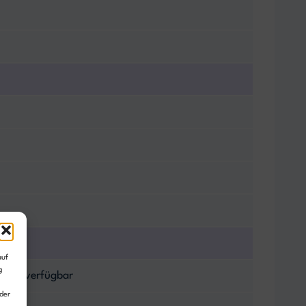
auf
g
onen verfügbar
der