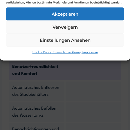
zurückziehen, können bestimmte Merkmale und Funktionen beeinträchtigt werden.
Absaugstation
-
Akzeptieren
Frischwasser Station
-
Verweigern
Abwasser Station
-
Einstellungen Ansehen
Roboter Wassertank
Cookie Policy
Datenschutzerklärung
Impressum
auffüllen
Benutzerfreundlichkeit
und Komfort
Automatisches Entleeren
des Staubbehälters
Automatisches Befüllen
des Wassertanks
Benachrichtigungen und