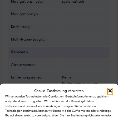
Navigationsmuster
systematisch
Navigationstyp
Kartierung
Multi-Raum-tauglich
Sensoren
Absturzsensor
Entfernungssensor
Keine
Entfernungssensoren
Cookie-Zustimmung verwalten
Objekterkennung
Wir verwenden Technologien wie Cookies, um Geräteinformationen zu speichern
und/oder darauf zuzugreifen. Wir tun dies, um das Browsing-Erlebnis zu
verbessern und personalisierte Werbung anzuzeigen. Wenn Sie diesen
Reinigungsstation
Technologien zustimmen, können wir Daten wie das Surfverhalten oder eindeutige
IDs auf dieser Website verarbeiten. Wenn Sie Ihre Zustimmung nicht erteilen oder