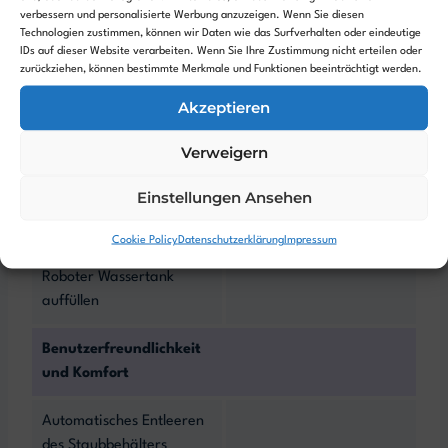
verbessern und personalisierte Werbung anzuzeigen. Wenn Sie diesen
Technologien zustimmen, können wir Daten wie das Surfverhalten oder eindeutige
Objekterkennung
IDs auf dieser Website verarbeiten. Wenn Sie Ihre Zustimmung nicht erteilen oder
zurückziehen, können bestimmte Merkmale und Funktionen beeinträchtigt werden.
Reinigungsstation
Akzeptieren
Absaugstation
-
Verweigern
Frischwasser Station
-
Einstellungen Ansehen
Abwasser Station
-
Cookie Policy
Datenschutzerklärung
Impressum
Roboter Wassertank
auffüllen
Benutzerfreundlichkeit
und Komfort
Automatisches Entleeren
des Staubbehälters