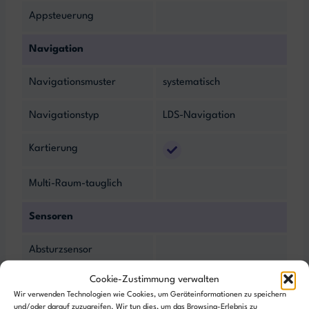
Appsteuerung
Navigation
Navigationsmuster
systematisch
Navigationstyp
LDS-Navigation
Kartierung
Multi-Raum-tauglich
Sensoren
Absturzsensor
Cookie-Zustimmung verwalten
Entfernungssensor
Keine
Wir verwenden Technologien wie Cookies, um Geräteinformationen zu speichern
Entfernungssensoren
und/oder darauf zuzugreifen. Wir tun dies, um das Browsing-Erlebnis zu