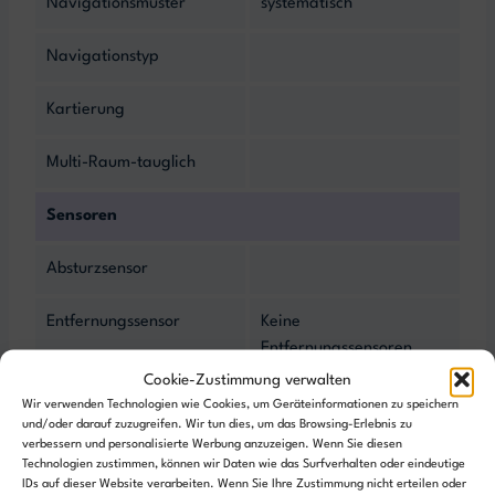
Navigationsmuster
systematisch
Navigationstyp
Kartierung
Multi-Raum-tauglich
Sensoren
Absturzsensor
Entfernungssensor
Keine
Entfernungssensoren
Cookie-Zustimmung verwalten
Objekterkennung
Wir verwenden Technologien wie Cookies, um Geräteinformationen zu speichern
und/oder darauf zuzugreifen. Wir tun dies, um das Browsing-Erlebnis zu
verbessern und personalisierte Werbung anzuzeigen. Wenn Sie diesen
Reinigungsstation
Technologien zustimmen, können wir Daten wie das Surfverhalten oder eindeutige
IDs auf dieser Website verarbeiten. Wenn Sie Ihre Zustimmung nicht erteilen oder