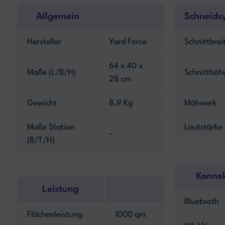
Allgemein
Schneids
Hersteller
Yard Force
Schnittbrei
64 x 40 x
Maße (L/B/H)
Schnitthöh
28 cm
Gewicht
8,9 Kg
Mähwerk
Maße Station
Lautstärke
-
(B/T/H)
Konnek
Leistung
Bluetooth
Flächenleistung
1000 qm