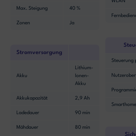
WLAN
Max. Steigung
40 %
Fernbedien
Zonen
Ja
Steu
Stromversorgung
Steuerung 
Lithium-
Nutzerober
Akku
Ionen-
Akku
Programmi
Akkukapazität
2,9 Ah
Smarthome
Ladedauer
90 min
Mähdauer
80 min
Sich