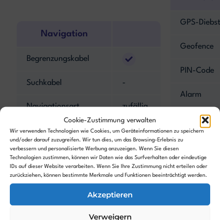
GPS-Diebst
Navigation
Geofence
Begrenzungskabel
PIN-Code
Suchkabel
-
Alarm
Navigationsart
zufällig
Hebesenso
Cookie-Zustimmung verwalten
Kantenmodus
Wir verwenden Technologien wie Cookies, um Geräteinformationen zu speichern
und/oder darauf zuzugreifen. Wir tun dies, um das Browsing-Erlebnis zu
Neigungsse
verbessern und personalisierte Werbung anzuzeigen. Wenn Sie diesen
Hinderniserkennung
Technologien zustimmen, können wir Daten wie das Surfverhalten oder eindeutige
IDs auf dieser Website verarbeiten. Wenn Sie Ihre Zustimmung nicht erteilen oder
zurückziehen, können bestimmte Merkmale und Funktionen beeinträchtigt werden.
Kamera
-
Akzeptieren
Features
Verweigern