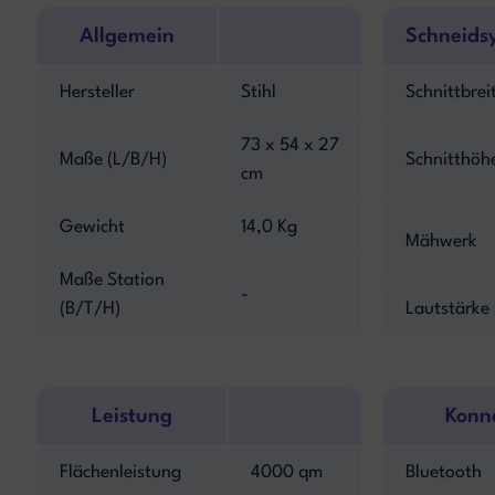
Allgemein
Schneids
Hersteller
Stihl
Schnittbrei
73 x 54 x 27
Maße (L/B/H)
Schnitthöh
cm
Gewicht
14,0 Kg
Mähwerk
Maße Station
-
(B/T/H)
Lautstärke
Leistung
Konne
Flächenleistung
4000 qm
Bluetooth