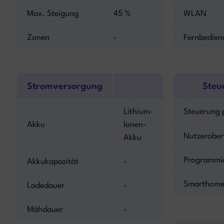
Max. Steigung
45 %
WLAN
Zonen
-
Fernbedien
Stromversorgung
Steu
Lithium-
Steuerung 
Akku
Ionen-
Nutzerober
Akku
Programmi
Akkukapazität
-
Smarthome
Ladedauer
-
Mähdauer
-