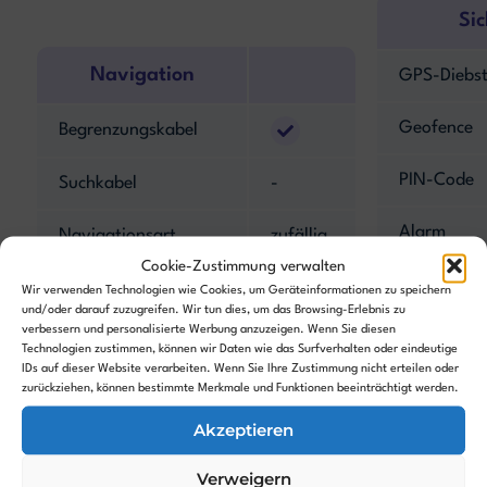
Sic
Navigation
GPS-Diebst
Geofence
Begrenzungskabel
PIN-Code
Suchkabel
-
Alarm
Navigationsart
zufällig
Cookie-Zustimmung verwalten
Hebesenso
Kantenmodus
Wir verwenden Technologien wie Cookies, um Geräteinformationen zu speichern
und/oder darauf zuzugreifen. Wir tun dies, um das Browsing-Erlebnis zu
verbessern und personalisierte Werbung anzuzeigen. Wenn Sie diesen
Neigungsse
Hinderniserkennung
Technologien zustimmen, können wir Daten wie das Surfverhalten oder eindeutige
IDs auf dieser Website verarbeiten. Wenn Sie Ihre Zustimmung nicht erteilen oder
zurückziehen, können bestimmte Merkmale und Funktionen beeinträchtigt werden.
Kamera
-
Akzeptieren
Features
Verweigern