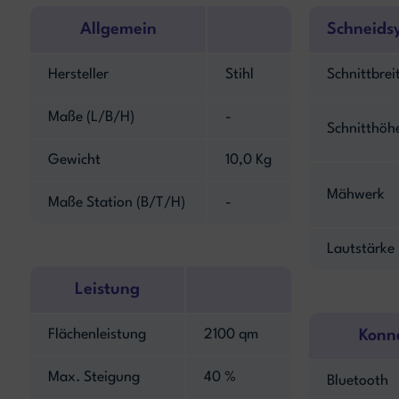
Allgemein
Schneids
Hersteller
Stihl
Schnittbrei
Maße (L/B/H)
-
Schnitthöh
Gewicht
10,0 Kg
Mähwerk
Maße Station (B/T/H)
-
Lautstärke
Leistung
Flächenleistung
2100 qm
Konne
Max. Steigung
40 %
Bluetooth