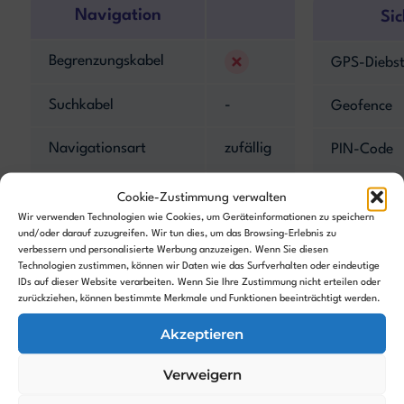
Navigation
Sic
Begrenzungskabel
GPS-Diebst
Suchkabel
-
Geofence
Navigationsart
zufällig
PIN-Code
Kantenmodus
Alarm
Cookie-Zustimmung verwalten
Wir verwenden Technologien wie Cookies, um Geräteinformationen zu speichern
Hinderniserkennung
und/oder darauf zuzugreifen. Wir tun dies, um das Browsing-Erlebnis zu
Hebesenso
verbessern und personalisierte Werbung anzuzeigen. Wenn Sie diesen
Technologien zustimmen, können wir Daten wie das Surfverhalten oder eindeutige
Kamera
-
Neigungsse
IDs auf dieser Website verarbeiten. Wenn Sie Ihre Zustimmung nicht erteilen oder
zurückziehen, können bestimmte Merkmale und Funktionen beeinträchtigt werden.
Akzeptieren
Features
Verweigern