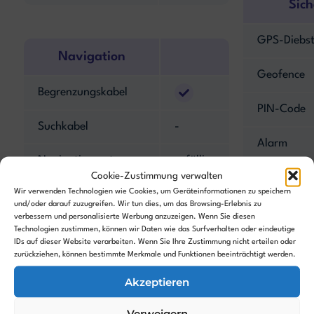
Sich
GPS-Diebst
Navigation
Geofence
Begrenzungskabel
PIN-Code
Suchkabel
-
Alarm
Navigationsart
zufällig
Cookie-Zustimmung verwalten
Hebesenso
Wir verwenden Technologien wie Cookies, um Geräteinformationen zu speichern
Kantenmodus
und/oder darauf zuzugreifen. Wir tun dies, um das Browsing-Erlebnis zu
Neigungsse
verbessern und personalisierte Werbung anzuzeigen. Wenn Sie diesen
Hinderniserkennung
Technologien zustimmen, können wir Daten wie das Surfverhalten oder eindeutige
IDs auf dieser Website verarbeiten. Wenn Sie Ihre Zustimmung nicht erteilen oder
zurückziehen, können bestimmte Merkmale und Funktionen beeinträchtigt werden.
Kamera
-
Akzeptieren
Features
Verweigern