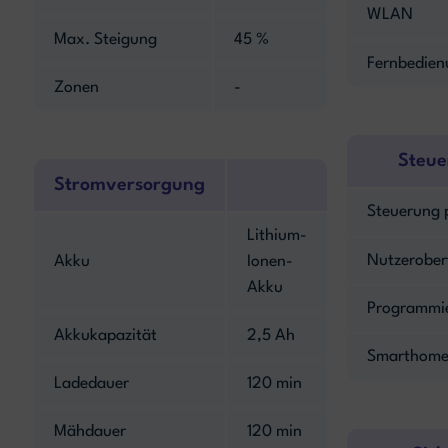
WLAN
Max. Steigung
45 %
Fernbedien
Zonen
-
Steue
Stromversorgung
Steuerung 
Lithium-
Nutzerober
Akku
Ionen-
Akku
Programmi
Akkukapazität
2,5 Ah
Smarthome
Ladedauer
120 min
Mähdauer
120 min