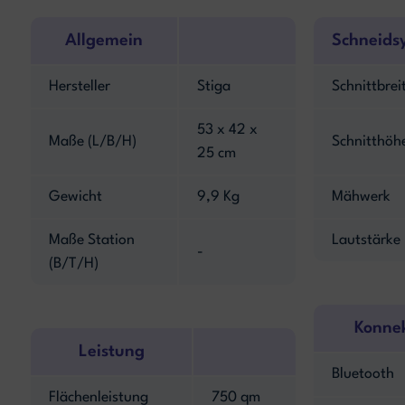
Allgemein
Schneids
Hersteller
Stiga
Schnittbrei
53 x 42 x
Maße (L/B/H)
Schnitthöh
25 cm
Gewicht
9,9 Kg
Mähwerk
Maße Station
Lautstärke
-
(B/T/H)
Konnek
Leistung
Bluetooth
Flächenleistung
750 qm