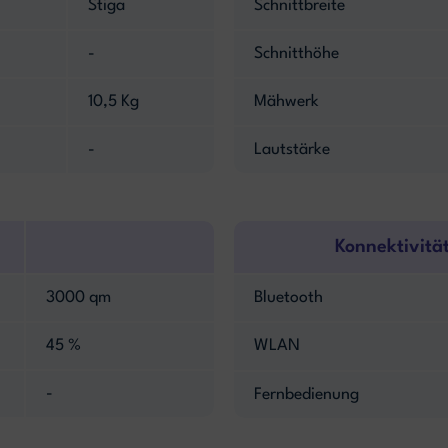
Stiga
Schnittbreite
-
Schnitthöhe
10,5 Kg
Mähwerk
-
Lautstärke
Konnektivitä
3000 qm
Bluetooth
45 %
WLAN
-
Fernbedienung