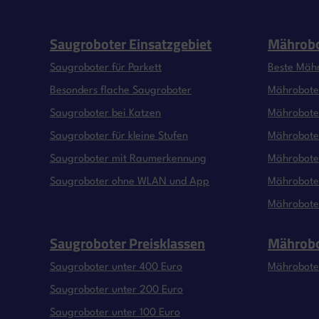
Saugroboter Einsatzgebiet
Mährobo
Saugroboter für Parkett
Beste Mäh
Besonders flache Saugroboter
Mähroboter
Saugroboter bei Katzen
Mähroboter
Saugroboter für kleine Stufen
Mähroboter
Saugroboter mit Raumerkennung
Mährobote
Saugroboter ohne WLAN und App
Mähroboter
Mährobote
Saugroboter Preisklassen
Mährobo
Saugroboter unter 400 Euro
Mährobote
Saugroboter unter 200 Euro
Saugroboter unter 100 Euro