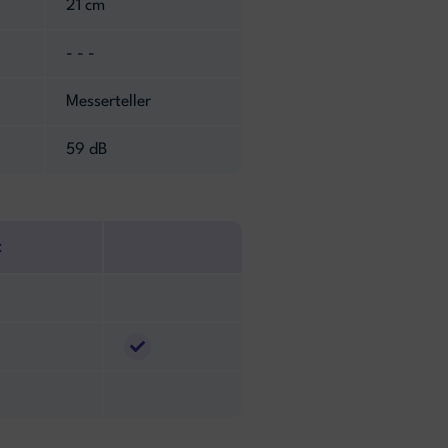
21 cm
- - -
Messerteller
59 dB
t