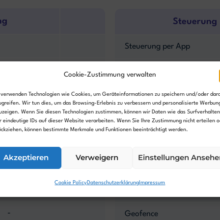
ng
Steuerung
Steuerung per App
-
Nutzeroberfläche
Cookie-Zustimmung verwalten
-
Programmierbar
 verwenden Technologien wie Cookies, um Geräteinformationen zu speichern und/oder dar
ugreifen. Wir tun dies, um das Browsing-Erlebnis zu verbessern und personalisierte Werbun
uzeigen. Wenn Sie diesen Technologien zustimmen, können wir Daten wie das Surfverhalten
-
Smarthomefähig
r eindeutige IDs auf dieser Website verarbeiten. Wenn Sie Ihre Zustimmung nicht erteilen o
ückziehen, können bestimmte Merkmale und Funktionen beeinträchtigt werden.
Akzeptieren
Verweigern
Einstellungen Ansehe
Sicherheit
Cookie Policy
Datenschutzerklärung
Impressum
GPS-Diebstahlschutz
-
Geofence