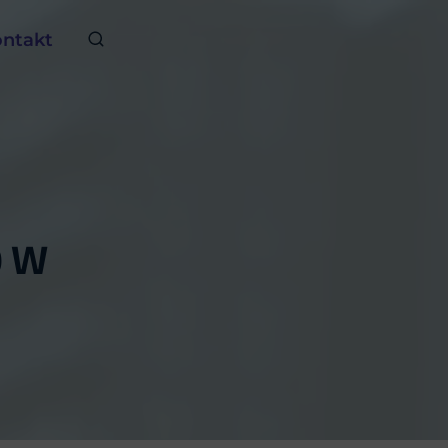
ntakt
0 W