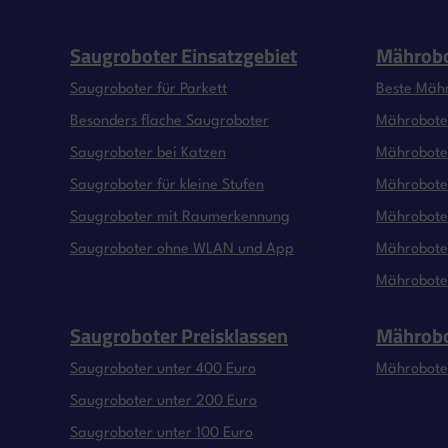
Saugroboter Einsatzgebiet
Mährobo
Saugroboter für Parkett
Beste Mäh
Besonders flache Saugroboter
Mähroboter
Saugroboter bei Katzen
Mähroboter
Saugroboter für kleine Stufen
Mähroboter
Saugroboter mit Raumerkennung
Mährobote
Saugroboter ohne WLAN und App
Mähroboter
Mährobote
Saugroboter Preisklassen
Mährobo
Saugroboter unter 400 Euro
Mährobote
Saugroboter unter 200 Euro
Saugroboter unter 100 Euro