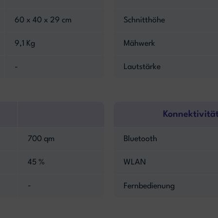
60 x 40 x 29 cm
Schnitthöhe
9,1 Kg
Mähwerk
-
Lautstärke
Konnektivitä
700 qm
Bluetooth
45 %
WLAN
-
Fernbedienung