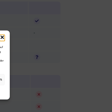
-
auf
g
der
n