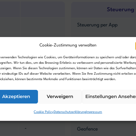
Steuerung
Steuerung per App
2,5 Ah
Nutzeroberfläche
Cookie-Zustimmung verwalten
60 min
Programmierbar
 verwenden Technologien wie Cookies, um Geräteinformationen zu speichern und/oder dar
ugreifen. Wir tun dies, um das Browsing-Erlebnis zu verbessern und personalisierte Werbun
60 min
uzeigen. Wenn Sie diesen Technologien zustimmen, können wir Daten wie das Surfverhalten
Smarthomefähig
r eindeutige IDs auf dieser Website verarbeiten. Wenn Sie Ihre Zustimmung nicht erteilen o
ückziehen, können bestimmte Merkmale und Funktionen beeinträchtigt werden.
Akzeptieren
Verweigern
Einstellungen Ansehe
Sicherheit
Cookie Policy
Datenschutzerklärung
Impressum
GPS-Diebstahlschutz
-
Geofence