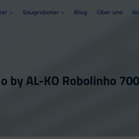
ter
Saugroboter
Blog
Über uns
Ko
lo by AL-KO Robolinho 70