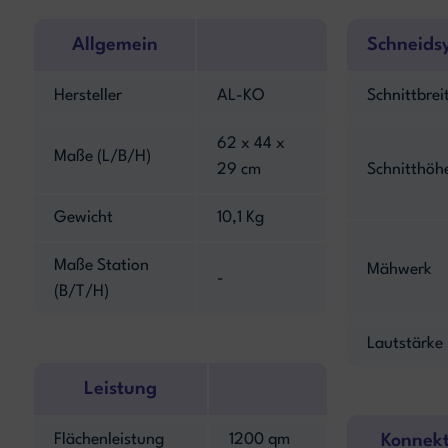
Allgemein
Schneids
Hersteller
AL-KO
Schnittbrei
62 x 44 x
Maße (L/B/H)
29 cm
Schnitthöh
Gewicht
10,1 Kg
Maße Station
Mähwerk
-
(B/T/H)
Lautstärke
Leistung
Flächenleistung
1200 qm
Konnekt