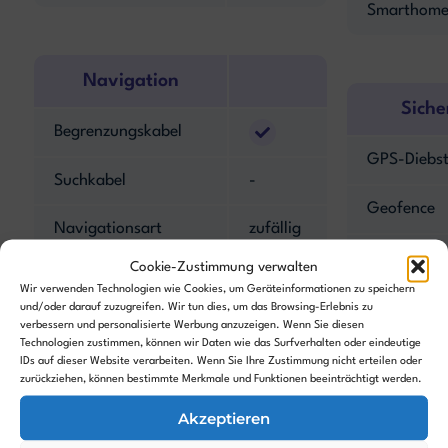
Smarthome
Navigation
Siche
Begrenzungskabel
GPS-Diebst
Suchkabel
-
Geofence
Navigationsart
zufällig
PIN-Code
Cookie-Zustimmung verwalten
Kantenmodus
Wir verwenden Technologien wie Cookies, um Geräteinformationen zu speichern
Alarm
und/oder darauf zuzugreifen. Wir tun dies, um das Browsing-Erlebnis zu
Hinderniserkennung
verbessern und personalisierte Werbung anzuzeigen. Wenn Sie diesen
Technologien zustimmen, können wir Daten wie das Surfverhalten oder eindeutige
Hebesenso
IDs auf dieser Website verarbeiten. Wenn Sie Ihre Zustimmung nicht erteilen oder
Kamera
-
zurückziehen, können bestimmte Merkmale und Funktionen beeinträchtigt werden.
Neigungsse
Akzeptieren