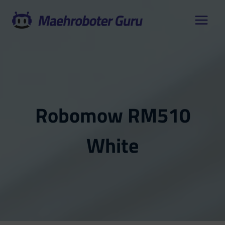
Zum
Inhalt
springen
Robomow RM510
White