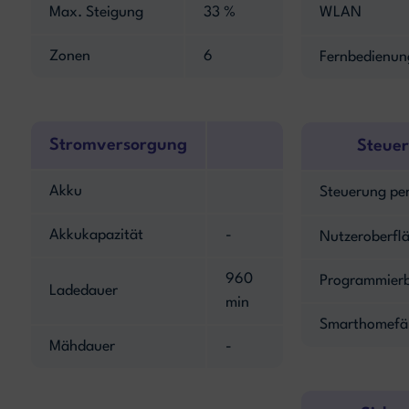
Max. Steigung
33 %
WLAN
Zonen
6
Fernbedienun
Stromversorgung
Steue
Akku
Steuerung pe
Akkukapazität
-
Nutzeroberfl
960
Programmier
Ladedauer
min
Smarthomefä
Mähdauer
-