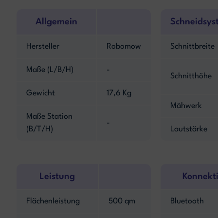
Allgemein
Schneidsys
Hersteller
Robomow
Schnittbreite
Maße (L/B/H)
-
Schnitthöhe
Gewicht
17,6 Kg
Mähwerk
Maße Station
-
(B/T/H)
Lautstärke
Leistung
Konnekti
Flächenleistung
500 qm
Bluetooth