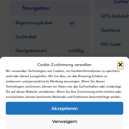
Sicher
Navigation
GPS-Diebstah
Begrenzungskabel
Geofence
Suchkabel
-
PIN-Code
Navigationsart
zufällig
Alarm
Kantenmodus
Cookie-Zustimmung verwalten
Wir verwenden Technologien wie Cookies, um Geräteinformationen zu speichern
Hebesensor
und/oder darauf zuzugreifen. Wir tun dies, um das Browsing-Erlebnis zu
Hinderniserkennung
verbessern und personalisierte Werbung anzuzeigen. Wenn Sie diesen
Neigungssens
Technologien zustimmen, können wir Daten wie das Surfverhalten oder eindeutige
IDs auf dieser Website verarbeiten. Wenn Sie Ihre Zustimmung nicht erteilen oder
Kamera
-
zurückziehen, können bestimmte Merkmale und Funktionen beeinträchtigt werden.
Akzeptieren
Features
Verweigern