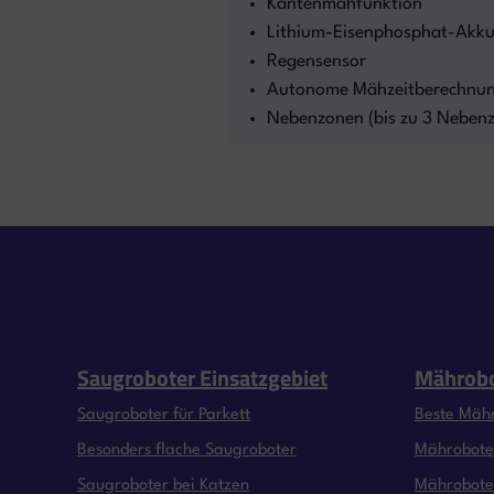
Kantenmähfunktion
Lithium-Eisenphosphat-Akku 
Regensensor
Autonome Mähzeitberechnu
Nebenzonen (bis zu 3 Neben
Saugroboter Einsatzgebiet
Mährobo
Saugroboter für Parkett
Beste Mäh
Besonders flache Saugroboter
Mähroboter
Saugroboter bei Katzen
Mähroboter