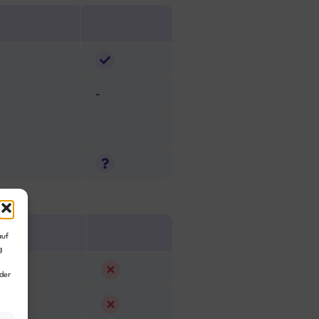
-
auf
g
der