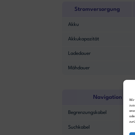
Stromversorgung
Akku
Akkukapazität
Ladedauer
Mähdauer
Navigation
Wir
zuz
anz
Begrenzungskabel
ode
zur
Suchkabel