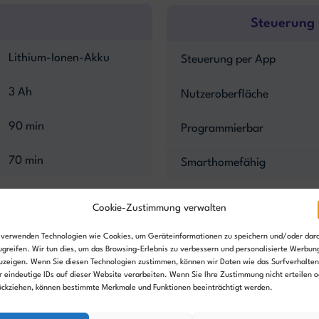
Steuerung
Lithium-Ionen-Akku
Steuerung per App
3 Ah
Nutzeroberfläche
90 min
Programmierbar
70 min
Smarthomefähig
Cookie-Zustimmung verwalten
Sicherheit
 verwenden Technologien wie Cookies, um Geräteinformationen zu speichern und/oder dar
ugreifen. Wir tun dies, um das Browsing-Erlebnis zu verbessern und personalisierte Werbun
uzeigen. Wenn Sie diesen Technologien zustimmen, können wir Daten wie das Surfverhalten
GPS-Diebstahlschutz
r eindeutige IDs auf dieser Website verarbeiten. Wenn Sie Ihre Zustimmung nicht erteilen o
ückziehen, können bestimmte Merkmale und Funktionen beeinträchtigt werden.
-
Geofence