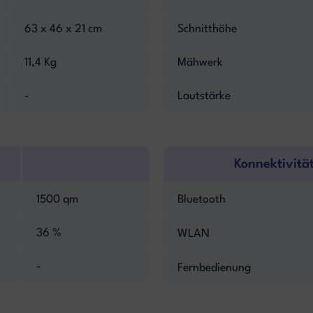
63 x 46 x 21 cm
Schnitthöhe
11,4 Kg
Mähwerk
-
Lautstärke
Konnektivitä
1500 qm
Bluetooth
36 %
WLAN
-
Fernbedienung