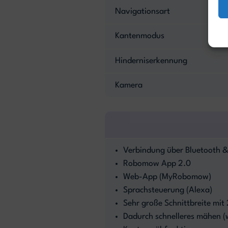
Navigationsart
Kantenmodus
Hinderniserkennung
Kamera
Verbindung über Bluetooth 
Robomow App 2.0
Web-App (MyRobomow)
Sprachsteuerung (Alexa)
Sehr große Schnittbreite mit
Dadurch schnelleres mähen (wi