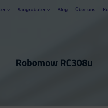
ter
Saugroboter
Blog
Über uns
Ko
Robomow RC308u