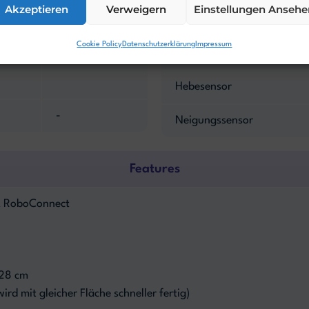
Akzeptieren
Verweigern
Einstellungen Ansehe
zufällig
PIN-Code
Cookie Policy
Datenschutzerklärung
Impressum
Alarm
Hebesensor
-
Neigungssensor
Features
& RoboConnect
 28 cm
rd mit gleicher Fläche schneller fertig)