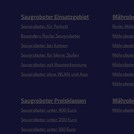
Saugroboter Einsatzgebiet
Mährobo
Saugroboter für Parkett
Beste Mäh
Besonders flache Saugroboter
Mähroboter
Saugroboter bei Katzen
Mähroboter
Saugroboter für kleine Stufen
Mähroboter
Saugroboter mit Raumerkennung
Mährobote
Saugroboter ohne WLAN und App
Mähroboter
Mährobote
Saugroboter Preisklassen
Mährobo
Saugroboter unter 400 Euro
Mährobote
Saugroboter unter 200 Euro
Saugroboter unter 100 Euro