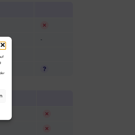
-
auf
g
der
n