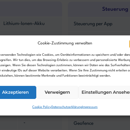
Steuerung
Lithium-Ionen-Akku
Steuerung per App
1,8 Ah
Nutzeroberfläche
Cookie-Zustimmung verwalten
40 min
Programmierbar
 verwenden Technologien wie Cookies, um Geräteinformationen zu speichern und/oder dar
ugreifen. Wir tun dies, um das Browsing-Erlebnis zu verbessern und personalisierte Werbun
30 min
uzeigen. Wenn Sie diesen Technologien zustimmen, können wir Daten wie das Surfverhalten
Smarthomefähig
r eindeutige IDs auf dieser Website verarbeiten. Wenn Sie Ihre Zustimmung nicht erteilen o
ückziehen, können bestimmte Merkmale und Funktionen beeinträchtigt werden.
Akzeptieren
Verweigern
Einstellungen Ansehe
Sicherheit
Cookie Policy
Datenschutzerklärung
Impressum
GPS-Diebstahlschutz
-
Geofence