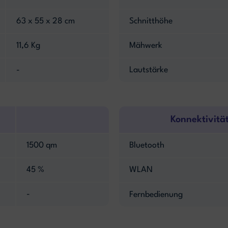
63 x 55 x 28 cm
Schnitthöhe
11,6 Kg
Mähwerk
-
Lautstärke
Konnektivitä
1500 qm
Bluetooth
45 %
WLAN
-
Fernbedienung