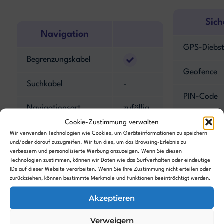
Sich
Navigation
GPS-Diebst
Begrenzungskabel
Geofence
Suchkabel
-
PIN-Code
Navigationsart
zufällig
Alarm
Cookie-Zustimmung verwalten
Kantenmodus
Wir verwenden Technologien wie Cookies, um Geräteinformationen zu speichern
und/oder darauf zuzugreifen. Wir tun dies, um das Browsing-Erlebnis zu
Hebesenso
verbessern und personalisierte Werbung anzuzeigen. Wenn Sie diesen
Hinderniserkennung
Bumper
Technologien zustimmen, können wir Daten wie das Surfverhalten oder eindeutige
Neigungsse
IDs auf dieser Website verarbeiten. Wenn Sie Ihre Zustimmung nicht erteilen oder
zurückziehen, können bestimmte Merkmale und Funktionen beeinträchtigt werden.
Kamera
-
Akzeptieren
Features
Verweigern