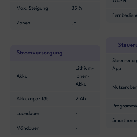
WLAN
Max. Steigung
35 %
Fernbedien
Zonen
Ja
Steuer
Stromversorgung
Steuerung 
Lithium-
App
Akku
Ionen-
Akku
Nutzerober
Akkukapazität
2 Ah
Programmi
Ladedauer
-
Smarthome
Mähdauer
-