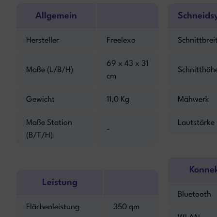
Allgemein
Schneids
Hersteller
Freelexo
Schnittbrei
69 x 43 x 31
Maße (L/B/H)
Schnitthöh
cm
Gewicht
11,0 Kg
Mähwerk
Maße Station
Lautstärke
-
(B/T/H)
Konnek
Leistung
Bluetooth
Flächenleistung
350 qm