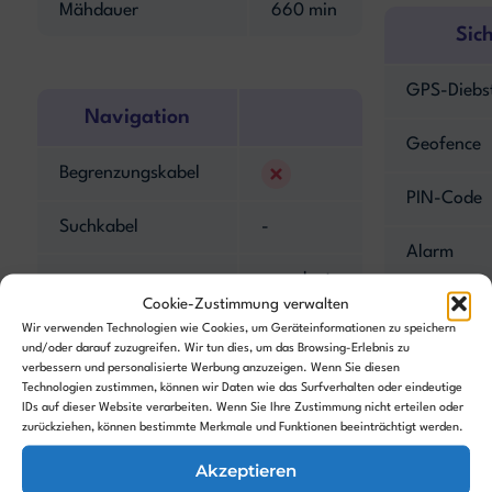
Mähdauer
660 min
Sic
GPS-Diebs
Navigation
Geofence
Begrenzungskabel
PIN-Code
Suchkabel
-
Alarm
geordnete
Navigationsart
Cookie-Zustimmung verwalten
Hebesenso
Bahnen
Wir verwenden Technologien wie Cookies, um Geräteinformationen zu speichern
und/oder darauf zuzugreifen. Wir tun dies, um das Browsing-Erlebnis zu
Neigungss
Kantenmodus
verbessern und personalisierte Werbung anzuzeigen. Wenn Sie diesen
Technologien zustimmen, können wir Daten wie das Surfverhalten oder eindeutige
IDs auf dieser Website verarbeiten. Wenn Sie Ihre Zustimmung nicht erteilen oder
Hinderniserkennung
zurückziehen, können bestimmte Merkmale und Funktionen beeinträchtigt werden.
Kamera
Akzeptieren
-