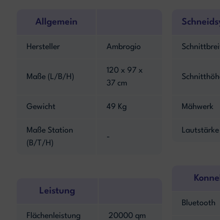
Allgemein
Schneids
Hersteller
Ambrogio
Schnittbrei
120 x 97 x
Maße (L/B/H)
Schnitthöh
37 cm
Gewicht
49 Kg
Mähwerk
Maße Station
Lautstärke
-
(B/T/H)
Konnek
Leistung
Bluetooth
Flächenleistung
20000 qm