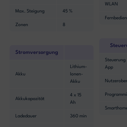
WLAN
Max. Steigung
45 %
Fernbedie
Zonen
8
Steuer
Stromversorgung
Steuerung 
Lithium-
App
Akku
Ionen-
Nutzerober
Akku
Programmi
4 x 15
Akkukapazität
Ah
Smarthome
Ladedauer
360 min