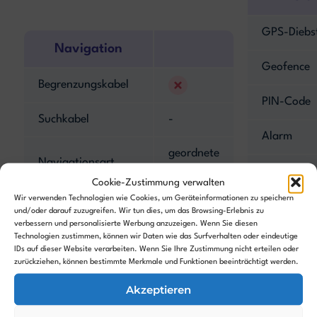
GPS-Diebs
Navigation
Geofence
Begrenzungskabel
PIN-Code
Suchkabel
-
Alarm
geordnete
Navigationsart
Hebesenso
Bahnen
Cookie-Zustimmung verwalten
Wir verwenden Technologien wie Cookies, um Geräteinformationen zu speichern
Kantenmodus
Neigungss
und/oder darauf zuzugreifen. Wir tun dies, um das Browsing-Erlebnis zu
verbessern und personalisierte Werbung anzuzeigen. Wenn Sie diesen
Technologien zustimmen, können wir Daten wie das Surfverhalten oder eindeutige
Hinderniserkennung
IDs auf dieser Website verarbeiten. Wenn Sie Ihre Zustimmung nicht erteilen oder
zurückziehen, können bestimmte Merkmale und Funktionen beeinträchtigt werden.
Kamera
-
Akzeptieren