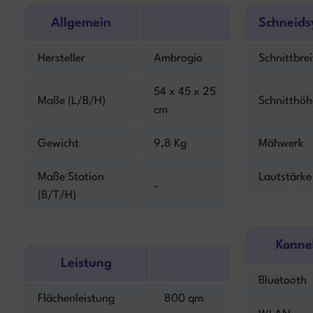
Allgemein
Schneids
Hersteller
Ambrogio
Schnittbrei
54 x 45 x 25
Maße (L/B/H)
Schnitthöh
cm
Gewicht
9,8 Kg
Mähwerk
Maße Station
Lautstärke
-
(B/T/H)
Konnek
Leistung
Bluetooth
Flächenleistung
800 qm