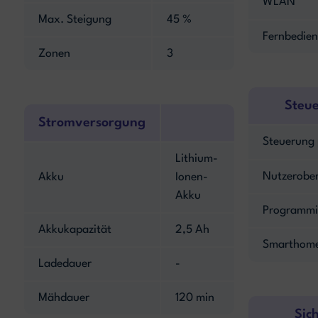
WLAN
Max. Steigung
45 %
Fernbedie
Zonen
3
Steu
Stromversorgung
Steuerung
Lithium-
Nutzerober
Akku
Ionen-
Akku
Programmi
Akkukapazität
2,5 Ah
Smarthome
Ladedauer
-
Mähdauer
120 min
Sic