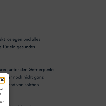
kt loslegen und alles
e für ein gesundes
uren unter den Gefrierpunkt
Winter noch nicht ganz
leichend von solchen
auf
g
der