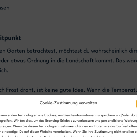
hsen
eitpunkt
n Garten betrachtest, möchtest du wahrscheinlich dire
eder etwas Ordnung in die Landschaft kommt. Das wär
ich.
 Frost droht, ist keine gute Idee. Wenn die Temperat
den anrichten. Wenn du nämlich Gras mähst, das vom 
Cookie-Zustimmung verwalten
rashalme beschädigen, die sich in dieser Phase nur sch
 verwenden Technologien wie Cookies, um Geräteinformationen zu speichern und/oder dar
ugreifen. Wir tun dies, um das Browsing-Erlebnis zu verbessern und personalisierte Werbun
uzeigen. Wenn Sie diesen Technologien zustimmen, können wir Daten wie das Surfverhalten
r eindeutige IDs auf dieser Website verarbeiten. Wenn Sie Ihre Zustimmung nicht erteilen o