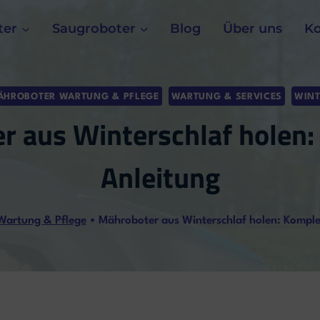
ter
Saugroboter
Blog
Über uns
Ko
ÄHROBOTER WARTUNG & PFLEGE
WARTUNG & SERVICES
WINT
r aus Winterschlaf holen:
Anleitung
Wartung & Pflege
•
Mähroboter aus Winterschlaf holen: Komple