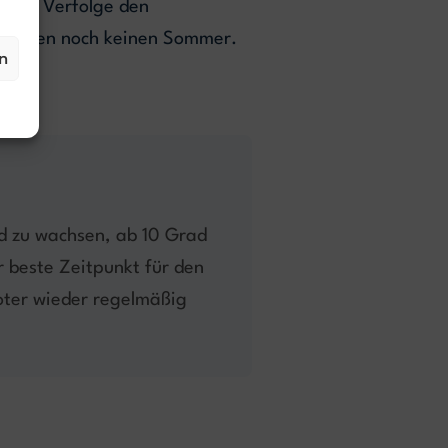
egen. Verfolge den
e machen noch keinen Sommer.
n
nd zu wachsen, ab 10 Grad
r beste Zeitpunkt für den
oter wieder regelmäßig