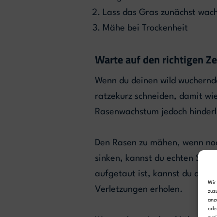
Lass das Gras zunächst wac
Mähe bei Trockenheit
Warte auf den richtigen Z
Wenn du deinen wild wuchernde
ratzekurz schneiden, damit wi
Rasenwachstum jedoch hinderl
Den Rasen zu mähen, wenn noch
sinken, kannst du echten Scha
aufgetaut ist, kannst du die G
Wir
Verletzungen erholen.
zuz
anz
ode