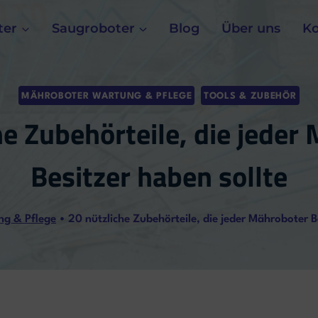
ter
Saugroboter
Blog
Über uns
Ko
MÄHROBOTER WARTUNG & PFLEGE
TOOLS & ZUBEHÖR
he Zubehörteile, die jeder
Besitzer haben sollte
g & Pflege
•
20 nützliche Zubehörteile, die jeder Mähroboter B