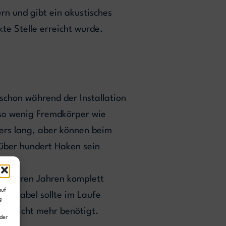
rn und gibt ein akustisches
kte Stelle erreicht wurde.
chon während der Installation
 so wenig Fremdkörper wie
ers lang, aber können beim
über hundert Haken sein
mehreren Jahren komplett
auf
ngskabel sollte im Laufe
g
ch nicht mehr benötigt.
der