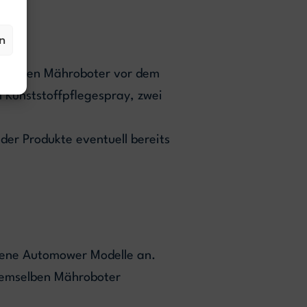
n
net, den Mähroboter vor dem
 Kunststoffpflegespray, zwei
 der Produkte eventuell bereits
edene Automower Modelle an.
 demselben Mähroboter