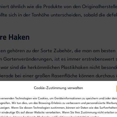
rt ähnlich wie die Produkte von den Originalherstelle
llte sich in der Tonhöhe unterscheiden, sobald die defe
are Haken
en gehören zu der Sorte Zubehör, die man am besten s
en Gartenveränderungen, ist es immer erstrebenswert
war sind die herkömmlichen Plastikhaken nicht besond
Gerade bei einer großen Rasenfläche können durchaus 
Cookie-Zustimmung verwalten
en normalen Plastikhaken ist, dass diese Haken nach 
 verwenden Technologien wie Cookies, um Geräteinformationen zu speichern und/oder dar
h keine störenden Objekte hinterlassen. Das Begrenzu
ugreifen. Wir tun dies, um das Browsing-Erlebnis zu verbessern und personalisierte Werbun
uzeigen. Wenn Sie diesen Technologien zustimmen, können wir Daten wie das Surfverhalten
eingewachsen sein und daher werden die Haken somit au
r eindeutige IDs auf dieser Website verarbeiten. Wenn Sie Ihre Zustimmung nicht erteilen o