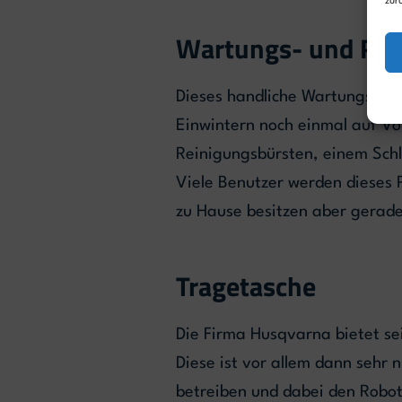
zur
Wartungs- und Rei
Dieses handliche Wartungs- u
Einwintern noch einmal auf Vo
Reinigungsbürsten, einem Sch
Viele Benutzer werden dieses P
zu Hause besitzen aber gerade f
Tragetasche
Die Firma Husqvarna bietet se
Diese ist vor allem dann sehr
betreiben und dabei den Robot