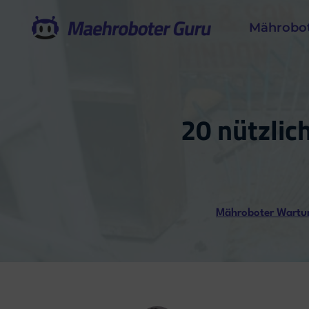
Zum
Mährobo
Inhalt
springen
20 nützlic
Mähroboter Wartun